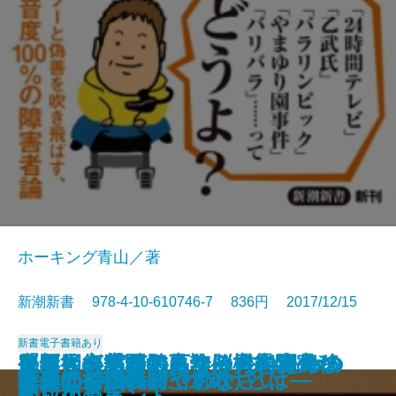
ホーキング青山／著
新潮新書 978-4-10-610746-7 836円 2017/12/15
新書
電子書籍あり
脳は回復する―高次脳機能障害か
外国人が熱狂するクールな田舎の
「ポスト宮崎駿」論―日本アニメ
血圧と心臓が気になる人のための
「新しき村」の百年―〈愚者の
定年後の楽園の見つけ方―海外移
新聞社崩壊
団塊絶壁
笑劇の人生
医者の逆説
日本を蝕む「極論」の正体
日本人と象徴天皇
考える障害者
遺言。
たべたいの
軍事のリアル
料理は女の義務ですか
人生の持ち時間
能―650年続いた仕掛けとは―
投資なんか、おやめなさい