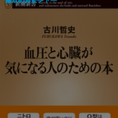
らの脱出―
作り方
の天才たち―
本
園〉の真実―
住成功のヒント―