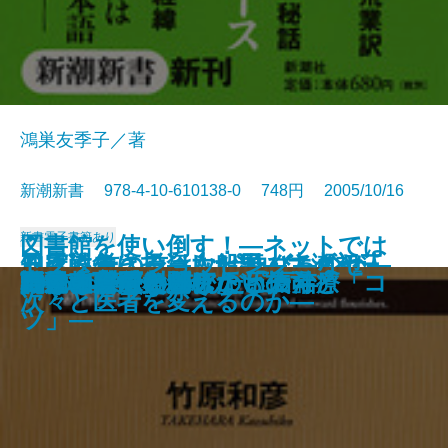
鴻巣友季子／著
新潮新書 978-4-10-610138-0 748円 2005/10/16
新書
電子書籍あり
図書館を使い倒す！―ネットでは
ろくろ首の首はなぜ伸びるのか―
日露戦争に投資した男―ユダヤ人
知床に生きる―大船頭・大瀬初三
ドクター・ショッピング―なぜ
自爆テロリストの正体
東大法学部
「小皇帝」世代の中国
国家の品格
満州と自民党
人は見た目が9割
明治大正 翻訳ワンダーランド
間違いだらけのアトピー治療
できない資料探しの「技」と「コ
阿片の中国史
コクと旨味の秘密
話せぬ若手と聞けない上司
戦後教育で失われたもの
1985年
自動車が危ない
虎屋 和菓子と歩んだ五百年
遊ぶ生物学への招待―
銀行家の日記―
郎とオホーツクの海―
次々と医者を変えるのか―
ツ」―