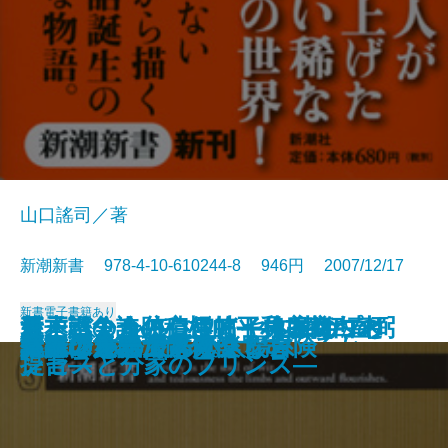
山口謠司／著
新潮新書 978-4-10-610244-8 946円 2007/12/17
新書
電子書籍あり
幕末バトル・ロワイヤル 井伊直弼
江戸奉公人の心得帖―呉服商白木
日本語の奇跡―〈アイウエオ〉と
新・戦争論―積極的平和主義への
愛子さまと悠仁さま―本家のプリ
アラブの大富豪
すべらない敬語
庭と日本人
女になりたがる男たち
「痴呆老人」は何を見ているか
文明としての教育
温泉文学論
大人の見識
新書で入門 新しい太陽系
ワインをめぐる小さな冒険
日本は世界で第何位？
マユツバ語大辞典
健康の天才たち
草野球をとことん楽しむ
議論のルールブック
の首
屋の日常―
〈いろは〉の発明―
提言―
ンセスと分家のプリンス―