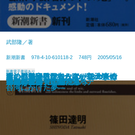
武部隆／著
新潮新書 978-4-10-610118-2 748円 2005/05/16
新書
電子書籍あり
あの戦争は何だったのか―大人の
もしも義経にケータイがあったな
政治の数字―日本一腹が立つデー
妻の浮気―男が知らない13の事情
明治の冒険科学者たち―新天地・
ヘミングウェイの言葉
音楽ライターが、書けなかった話
カラフル・イングリッシュ
会社は誰のものか
観光都市 江戸の誕生
被差別の食卓
自閉症の子を持って
徳川将軍家十五代のカルテ
野垂れ死に
「裸のサル」の幸福論
そんな言い方ないだろう
ジャンケン文明論
14歳の子を持つ親たちへ
愚問の骨頂
日本の国境
ための歴史教科書―
ら
タブック―
―
台湾にかけた夢―