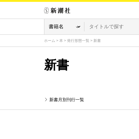
ホーム
>
本
>
発行形態一覧
>
新書
新書
新書月別刊行一覧