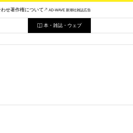
合わせ
著作権について
AD-WAVE 新潮社雑誌広告
本・雑誌・ウェブ