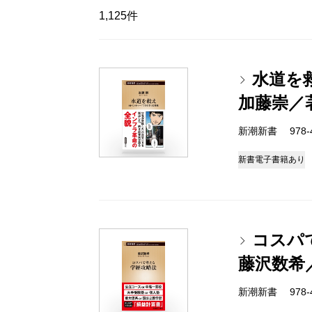
1,125件
水道を
加藤崇／
新潮新書 978-4-
新書
電子書籍あり
コスパ
藤沢数希
新潮新書 978-4-