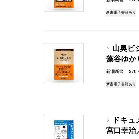
新書
電子書籍あり
山奥ビ
藻谷ゆか
新潮新書 978-4-
新書
電子書籍あり
ドキュ
宮口幸治