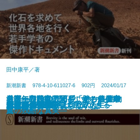
田中康平／著
新潮新書 978-4-10-611027-6 902円 2024/01/17
モフモフはなぜ可愛いのか―動物
日本一の農業県はどこか―農業の
世帯年収1000万円―「勝ち組」家
名医・専門家に聞く すごい健康
新書
電子書籍あり
なぜこんな人が上司なのか
大人の居酒屋旅
本音
起死回生―逆転プロ野球人生―
1日10分の哲学
メンタル脳
テレビ局再編
最強の恐竜
完全版 創価学会
歴史は予言する
令和の山口組
親ガチャの哲学
ニッポンの闇
貧乏ピッツァ
大常識
引きこもりの7割は自立できる
行動学でヒトを解き明かす―
通信簿―
庭の残酷な真実―
法