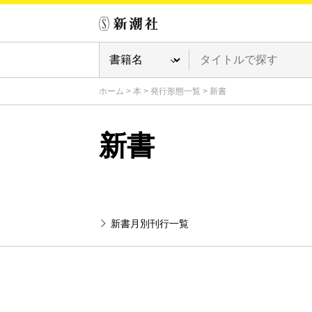
ホーム
>
本
>
発行形態一覧
>
新書
新書
新書月別刊行一覧