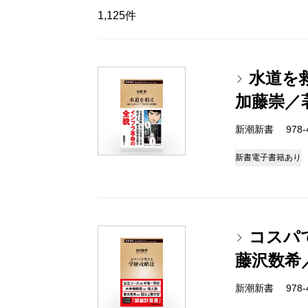
1,125件
水道を
加藤崇／
新潮新書 978-4-
新書
電子書籍あり
コスパ
藤沢数希
新潮新書 978-4-