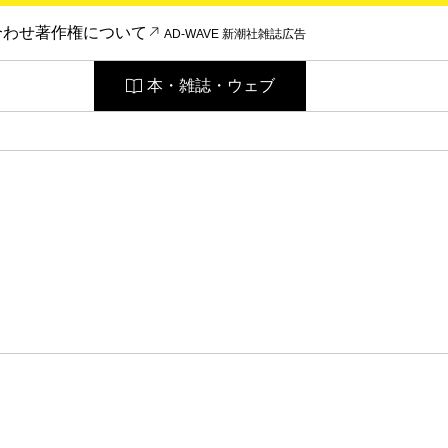
合わせ
著作権について
AD-WAVE 新潮社雑誌広告
本・雑誌・ウェブ