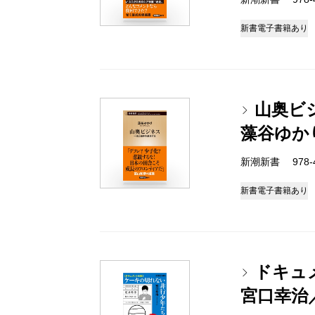
新書
電子書籍あり
山奥ビ
藻谷ゆか
新潮新書 978-4-
新書
電子書籍あり
ドキュ
宮口幸治