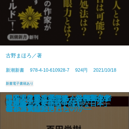
古野まほろ／著
新潮新書 978-4-10-610928-7 924円 2021/10/18
新書
電子書籍あり
大坂城―秀吉から現代まで 50の秘
最強脳―『スマホ脳』ハンセン先
コロナ後―ハーバード知日派10人
イルカと心は通じるか―海獣学者
日本大空襲「実行犯」の告白―な
中国「見えない侵略」を可視化す
甲子園は通過点です―勝利至上主
ヒトの壁
官邸は今日も間違える
平成のヒット曲
独身偉人伝
談志のはなし
中国「国恥地図」の謎を解く
職務質問
アホか。
ビートルズ
世界の知性が語る「特別な日本」
楽観論
決定版 大東亜戦争(上)
決定版 大東亜戦争(下)
話―
生の特別授業―
が語る未来―
の孤軍奮闘記―
ぜ46万人は殺されたのか―
る
義と決別した男たち―