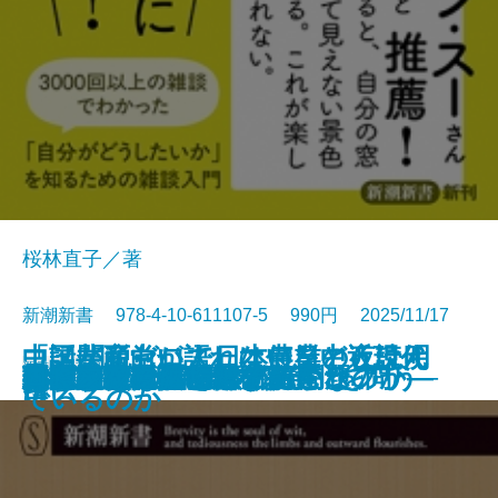
桜林直子／著
新潮新書 978-4-10-611107-5 990円 2025/11/17
中国共産党が語れない日中近現代
コメ関税ゼロで日本農業の夜は明
「話が面白い人」は何をどう読ん
新書
電子書籍あり
熟睡力
政府破綻
死ぬまで元気―88の読むサプリ―
日本漁業の不都合な真実
現代お笑い論
知性の復権─「真の保守」を問う─
43歳頂点論
あなたはなぜ雑談が苦手なのか
昭和の夢は夜ひらく
人間・明石家さんま
スポーツと賭博
古事記の正体
コメ壊滅
おどろきの「クルド人問題」
人はなぜ自分を殺すのか
介護未満の父に起きたこと
ロビンソン酒場漂流記
史
ける
でいるのか