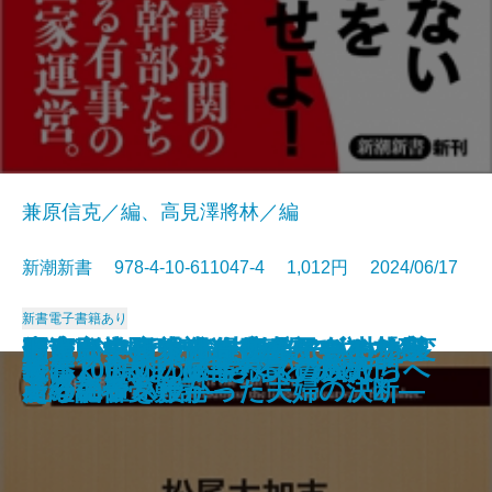
兼原信克／編、高見澤將林／編
新潮新書 978-4-10-611047-4 1,012円 2024/06/17
新書
電子書籍あり
データ・ボール―アナリストは野
慶應高校野球部―「まかせる力」
歪んだ幸せを求める人たち―ケー
東京いい店はやる店―バブル前夜
間違い学―「ゼロリスク」と「レ
知っている人は得をしている 宝
とにかく可視化―仕事と会社を変
メディアはなぜ左傾化するのか―
最適脳―6つの脳内物質で人生を変
ドキュメント 奇跡の子―トリソ
脱炭素化は地球を救うか
オスの本懐
人生で大損しない文章術
義父母の介護
不倫の心理学
国家の総力
苦しくて切ないすべての人たちへ
ルポ 海外「臓器売買」の闇
俺は100歳まで生きると決めた
教養としてのイギリス貴族入門
球をどう変えたのか―
が人を育てる―
キの切れない非行少年たち3―
からコロナ後まで―
ジリエンス」―
石の価値
えるノウハウ―
産経記者受難記―
える―
ミーの子を授かった夫婦の決断―