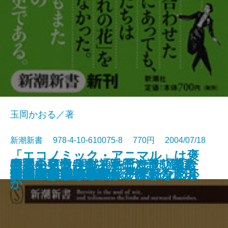
玉岡かおる／著
新潮新書 978-4-10-610075-8 770円 2004/07/18
「エコノミック・アニマル」は褒
考える短歌―作る手ほどき、読む
天職の見つけ方―親子で読む職業
牛丼を変えたコメ―北海道「きら
昭和史発掘 開戦通告はなぜ遅れた
新書
電子書籍あり
知財戦争
め言葉だった―誤解と誤訳の近現
人事異動
さらば歯周病
宮崎アニメの暗号
「ほんもの」のアンティーク家具
タカラジェンヌの太平洋戦争
団塊老人
怪獣の名はなぜガギグゲゴなのか
中東 迷走の百年史
誤読された万葉集
男の引き際
「挫折しない整理」の極意
朝鮮総連
妻に捧げた1778話
世界中の言語を楽しく学ぶ
技術―
読本―
ら397」の挑戦―
か
代史―