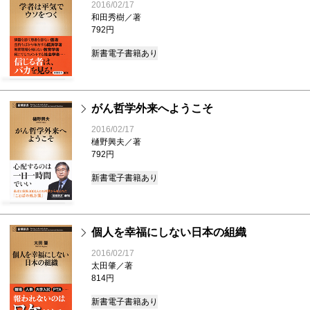
2016/02/17
和田秀樹／著
792円
新書
電子書籍あり
がん哲学外来へようこそ
2016/02/17
樋野興夫／著
792円
新書
電子書籍あり
個人を幸福にしない日本の組織
2016/02/17
太田肇／著
814円
新書
電子書籍あり