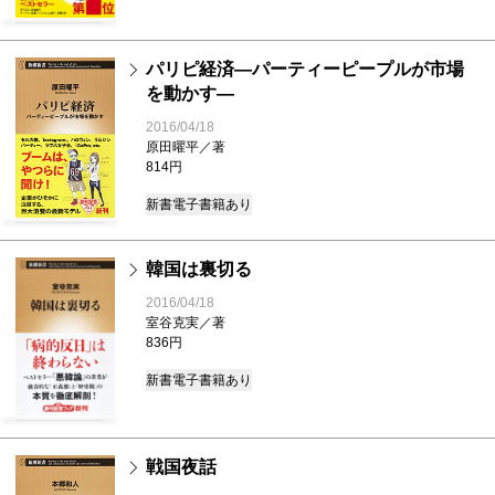
パリピ経済―パーティーピープルが市場
を動かす―
2016/04/18
原田曜平／著
814円
新書
電子書籍あり
韓国は裏切る
2016/04/18
室谷克実／著
836円
新書
電子書籍あり
戦国夜話