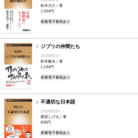
2016/06/17
鈴木大介／著
1,034円
新書
電子書籍あり
ジブリの仲間たち
2016/06/17
鈴木敏夫／著
1,144円
新書
電子書籍あり
不適切な日本語
2016/05/16
梶原しげる／著
836円
新書
電子書籍あり