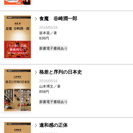
食魔 谷崎潤一郎
2016/05/16
坂本葵／著
836円
新書
電子書籍あり
格差と序列の日本史
2016/05/16
山本博文／著
858円
新書
電子書籍あり
違和感の正体