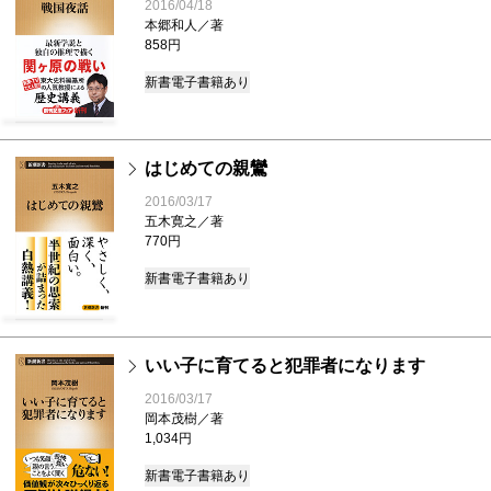
2016/04/18
本郷和人／著
858円
新書
電子書籍あり
はじめての親鸞
2016/03/17
五木寛之／著
770円
新書
電子書籍あり
いい子に育てると犯罪者になります
2016/03/17
岡本茂樹／著
1,034円
新書
電子書籍あり