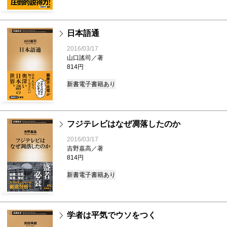
日本語通
2016/03/17
山口謠司／著
814円
新書
電子書籍あり
フジテレビはなぜ凋落したのか
2016/03/17
吉野嘉高／著
814円
新書
電子書籍あり
学者は平気でウソをつく