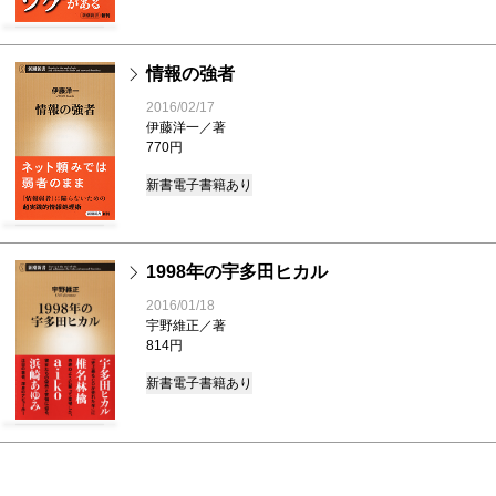
情報の強者
2016/02/17
伊藤洋一／著
770円
新書
電子書籍あり
1998年の宇多田ヒカル
2016/01/18
宇野維正／著
814円
新書
電子書籍あり