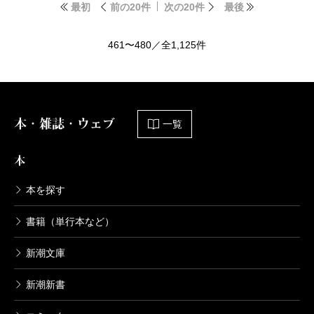
最初
前の20件
次の20件
最後
461〜480／全1,125件
本・雑誌・ウェブ
一覧
本
本を探す
書籍（単行本など）
新潮文庫
新潮新書