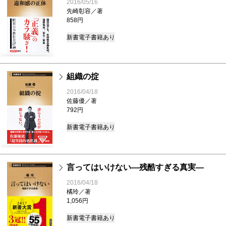
2016/05/16
先崎彰容／著
858円
新書
電子書籍あり
組織の掟
2016/04/18
佐藤優／著
792円
新書
電子書籍あり
言ってはいけない―残酷すぎる真実―
2016/04/18
橘玲／著
1,056円
新書
電子書籍あり