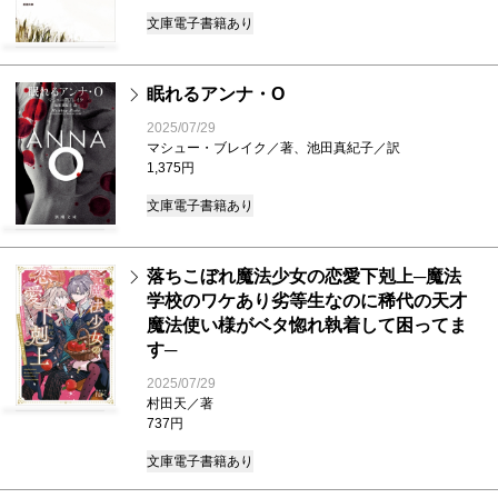
文庫
電子書籍あり
眠れるアンナ・O
2025/07/29
マシュー・ブレイク／著、池田真紀子／訳
1,375円
文庫
電子書籍あり
落ちこぼれ魔法少女の恋愛下剋上─魔法
学校のワケあり劣等生なのに稀代の天才
魔法使い様がベタ惚れ執着して困ってま
す─
2025/07/29
村田天／著
737円
文庫
電子書籍あり