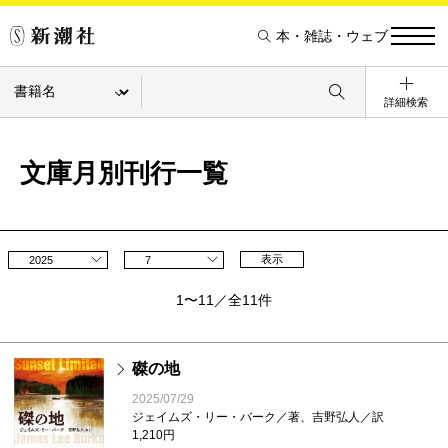
本・雑誌・ウェブ
詳細検索
文庫月別刊行一覧
表示
2025
7
1〜11／全11件
磔の地
2025/07/29
ジェイムズ・リー・バーク／著、吉野弘人／訳
1,210円