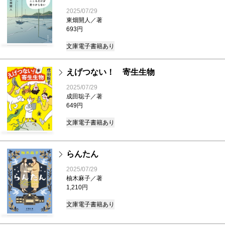
2025/07/29
東畑開人／著
693円
文庫
電子書籍あり
えげつない！ 寄生生物
2025/07/29
成田聡子／著
649円
文庫
電子書籍あり
らんたん
2025/07/29
柚木麻子／著
1,210円
文庫
電子書籍あり