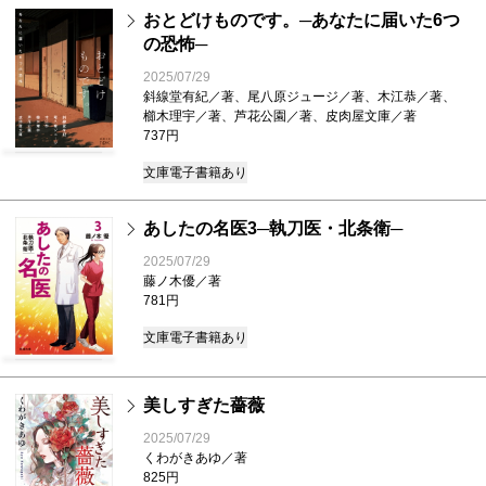
おとどけものです。─あなたに届いた6つ
の恐怖─
2025/07/29
斜線堂有紀／著、尾八原ジュージ／著、木江恭／著、
櫛木理宇／著、芦花公園／著、皮肉屋文庫／著
737円
文庫
電子書籍あり
あしたの名医3─執刀医・北条衛─
2025/07/29
藤ノ木優／著
781円
文庫
電子書籍あり
美しすぎた薔薇
2025/07/29
くわがきあゆ／著
825円