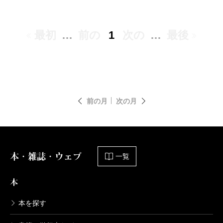
最初
…
前の
1
次の
…
最後
前の月
次の月
本・雑誌・ウェブ
一覧
本
本を探す