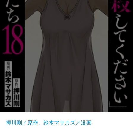
押川剛／原作、鈴木マサカズ／漫画