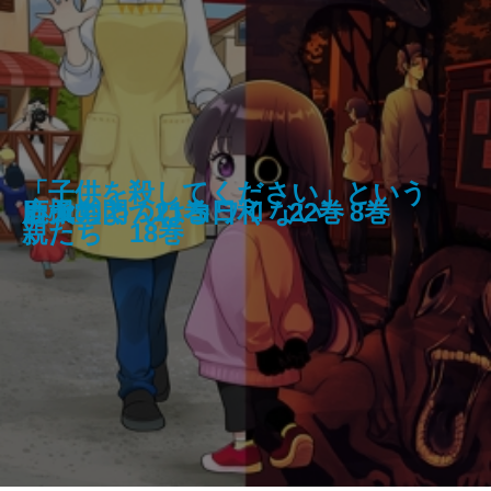
用済み聖女と毒殺軍師 ～毒の浄化
それでも、親を愛する子供たち
「子供を殺してください」という
ができる奇跡の聖女は私だけらし
魔法医レクスの変態カルテ 4巻
カヤちゃんはコワくない 8巻
応天の門 21巻
鹿楓堂よついろ日和 22巻
4巻
親たち 18巻
いです～ 1巻