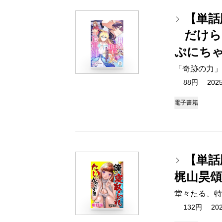
【単話
だけら
ぷにち
「奇跡の力」
88円 2025/
電子書籍
【単話
梶山昊頌
堂々たる、特
132円 2025