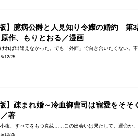
版】臆病公爵と人見知り令嬢の婚約 第3
／原作、もりとおる／漫画
ければ出逢えなかった。でも「外面」で向き合いたくない。不
/12/25
版】疎まれ婚～冷血御曹司は寵愛をそそ
ろ／著
小夜、すべてをもつ真紘……この出会いは果たして、運命か、
/12/25