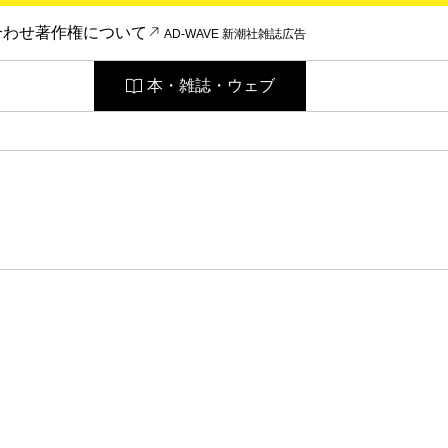
合わせ
著作権について
AD-WAVE 新潮社雑誌広告
本・雑誌・ウェブ