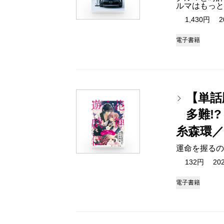
ルマはもっと
1,430円 202
電子書籍
【単話
多難!
糸森環
運命を握るの
132円 2025
電子書籍