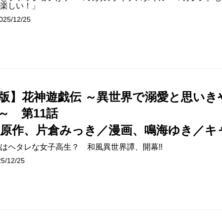
楽しい！」
5/12/25
版】花神遊戯伝 ～異世界で溺愛と思いき
?～ 第11話
／原作、片倉みっき／漫画、鳴海ゆき／キ
はヘタレな女子高生？ 和風異世界譚、開幕!!
/12/25