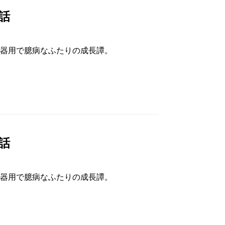
話
器用で臆病なふたりの成長譚。
話
器用で臆病なふたりの成長譚。