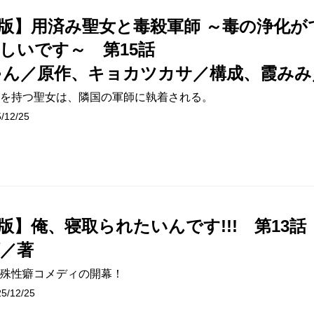
版】用済み聖女と毒殺軍師 ～毒の浄化が
しいです～ 第15話
ゃん／原作、キョカツカサ／構成、霞みみ
を持つ聖女は、隣国の軍師に執着される。
12/25
版】俺、寝取られたいんです!!! 第13話
／著
殊性癖コメディの開幕！
/12/25