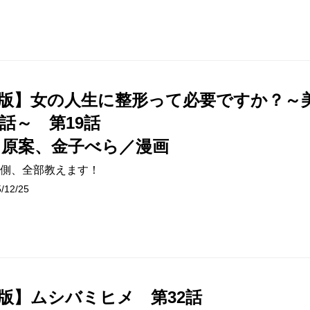
版】女の人生に整形って必要ですか？～
話～ 第19話
／原案、金子べら／漫画
側、全部教えます！
12/25
版】ムシバミヒメ 第32話