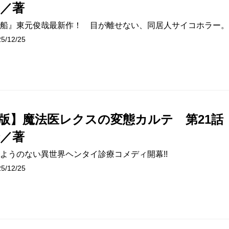
／著
船』東元俊哉最新作！ 目が離せない、同居人サイコホラー。
/12/25
版】魔法医レクスの変態カルテ 第21話
／著
ようのない異世界ヘンタイ診療コメディ開幕!!
/12/25