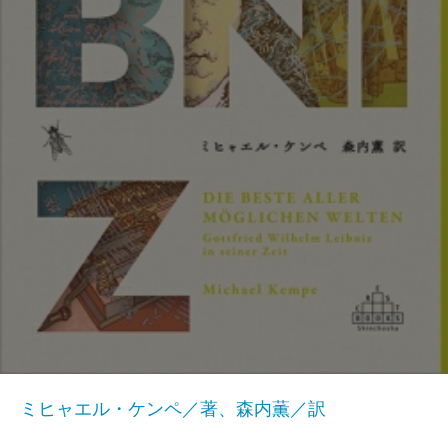
ミヒャエル・ケンペ／著、森内薫／訳