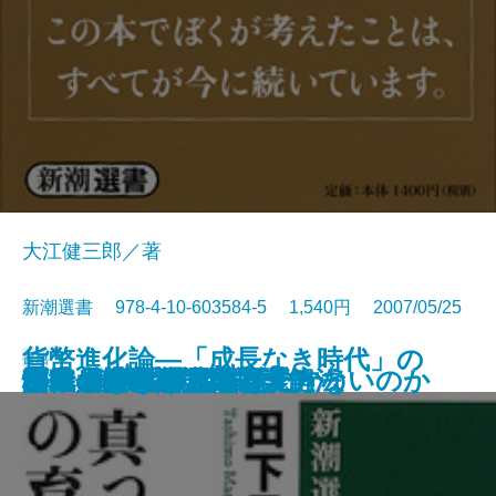
大江健三郎／著
新潮選書 978-4-10-603584-5 1,540円 2007/05/25
貨幣進化論―「成長なき時代」の
書籍
団地の時代
中東 危機の震源を読む
怯えの時代
秘伝 大学受験の国語力
逆立ち日本論
核時代の想像力
真っ当な日本人の育て方
学生と読む『三四郎』
日本人はなぜ日本を愛せないのか
「里」という思想
ギャンブル依存とたたかう
日本・日本語・日本人
秘伝 中学入試国語読解法
通貨システム―