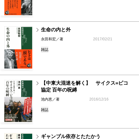
生命の内と外
永田和宏／著
2017/02/21
雑誌
【中東大混迷を解く】 サイクス=ピコ
協定 百年の呪縛
池内恵／著
2016/12/16
雑誌
ギャンブル依存とたたかう