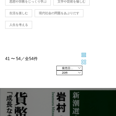
思想や宗教をじっくり学ぶ
文学や芸術を愉しむ
生活を楽しむ
現代社会の問題をあぶりだす
人生を考える
41 〜 54／全54件
発売日の新しい順
20件