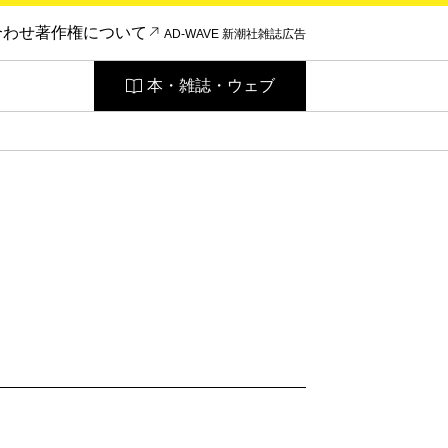
合わせ
著作権について
AD-WAVE 新潮社雑誌広告
本・雑誌・ウェブ