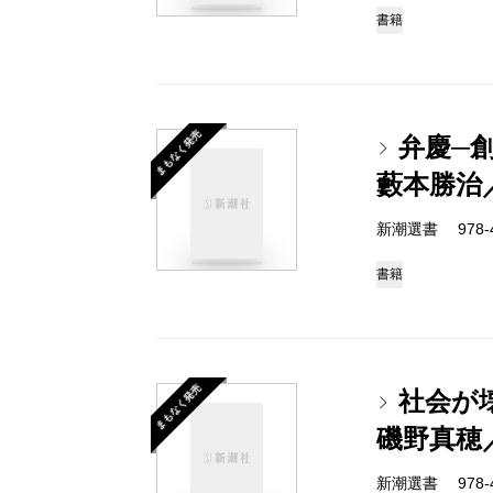
書籍
まもなく発売
弁慶─
藪本勝治
新潮選書 978-4-
書籍
まもなく発売
社会が
磯野真穂
新潮選書 978-4-