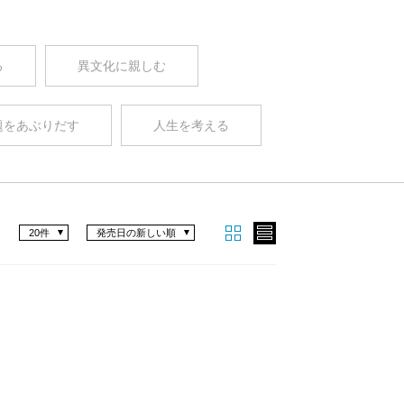
る
異文化に親しむ
題をあぶりだす
人生を考える
20件
発売日の新しい順