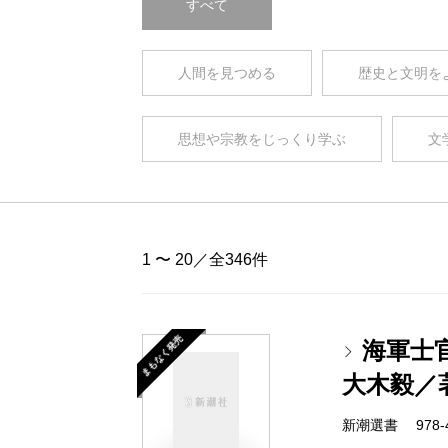
すべて
人間を見つめる
歴史と文明を
思想や宗教をじっくり学ぶ
文
1 〜 20／全346件
まもなく発売
海軍士
大木毅／
新潮選書 978-4-