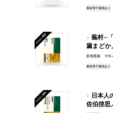
書籍
電子書籍あり
まもなく発売
蕪村─
黛まどか
新潮選書 978-4-
書籍
電子書籍あり
まもなく発売
日本人
佐伯啓思