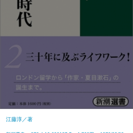
江藤淳／著