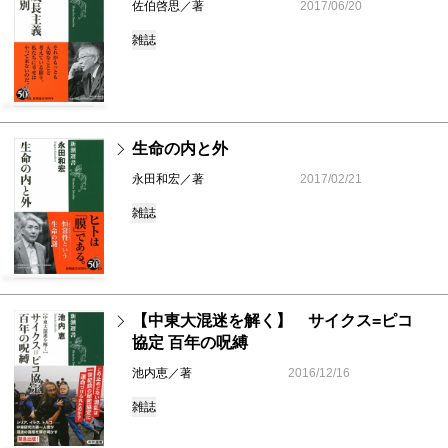
佐伯啓思／著
2017/06/20
雑誌
生命の内と外
永田和宏／著
2017/02/21
雑誌
【中東大混迷を解く】 サイクス=ピコ
協定 百年の呪縛
池内恵／著
2016/12/16
雑誌