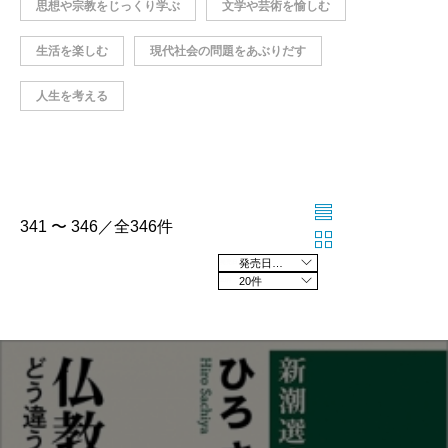
思想や宗教をじっくり学ぶ
文学や芸術を愉しむ
生活を楽しむ
現代社会の問題をあぶりだす
人生を考える
341 〜 346／全346件
発売日の新しい順
20件