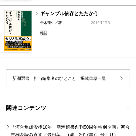
ギャンブル依存とたたかう
帚木蓬生／著
2016/12/15
雑誌
新潮選書 担当編集者のひとこと
掲載書籍一覧
関連コンテンツ
「河合隼雄没後10年 新潮選書創刊50周年特別企画」河合
隼雄を読み直す／最相葉月（波 2017年7月号より）