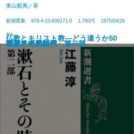
東山魁夷／著
新潮選書 978-4-10-600171-0 1,760円 1975/04/29
書籍
仏教とキリスト教―どう違うか50
謎とき『罪と罰』
唐招提寺への道
漱石とその時代 第二部
漱石とその時代 第一部
風景との対話
のQ＆A―