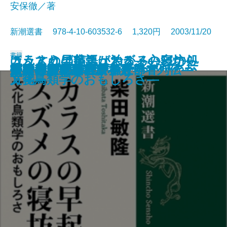
安保徹／著
新潮選書 978-4-10-603532-6 1,320円 2003/11/20
書籍
こうすれば病気は治る―心とから
カラスの早起き、スズメの寝坊―
ほんとうの英語がわかる―51の処
日本人はなぜ日本を愛せないのか
発酵は錬金術である
「里」という思想
あの航空機事故はこうして起きた
江戸の閨房術
仏教に学ぶ老い方・死に方
ギャンブル依存とたたかう
水の健康学
痛みと身体の心理学
天才の栄光と挫折―数学者列伝―
日本・日本語・日本人
歴史を考えるヒント
全身落語家読本
スコッチ三昧
英語教師 夏目漱石
漱石とその時代 第五部
書に通ず
だの免疫学―
文化鳥類学のおもしろさ―
方箋―