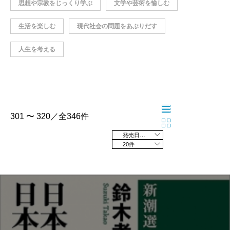
思想や宗教をじっくり学ぶ
文学や芸術を愉しむ
生活を楽しむ
現代社会の問題をあぶりだす
人生を考える
301 〜 320／全346件
発売日の新しい順
20件