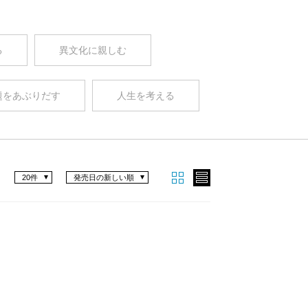
る
異文化に親しむ
題をあぶりだす
人生を考える
20件
発売日の新しい順