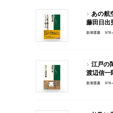
あの航
藤田日出
新潮選書 978-4-
江戸の
渡辺信一
新潮選書 978-4-