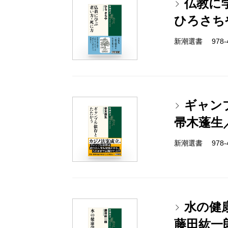
仏教に
ひろさち
新潮選書 978-4-
ギャン
帚木蓬生
新潮選書 978-4-
水の健
藤田紘一