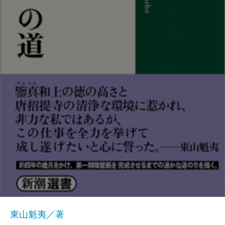
東山魁夷／著