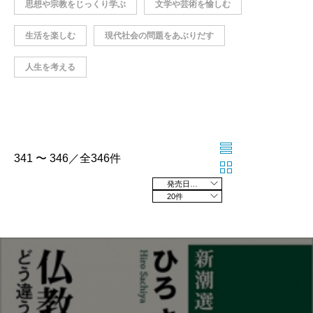
思想や宗教をじっくり学ぶ
文学や芸術を愉しむ
生活を楽しむ
現代社会の問題をあぶりだす
人生を考える
341 〜 346／全346件
発売日の新しい順
20件