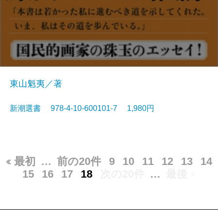
東山魁夷／著
新潮選書 978-4-10-600101-7 1,980円
最初
…
前の20件
9
10
11
12
13
14
15
16
17
18
次の20件
…
最後