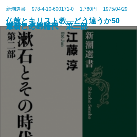
新潮選書 978-4-10-600171-0 1,760円 1975/04/29
仏教とキリスト教―どう違うか50
謎とき『罪と罰』
唐招提寺への道
漱石とその時代 第二部
漱石とその時代 第一部
風景との対話
のQ＆A―