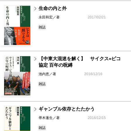
生命の内と外
永田和宏／著
2017/02/21
雑誌
【中東大混迷を解く】 サイクス=ピコ
協定 百年の呪縛
池内恵／著
2016/12/16
雑誌
ギャンブル依存とたたかう
帚木蓬生／著
2016/12/15
雑誌