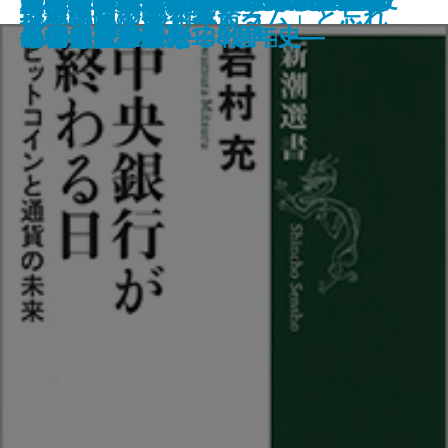
「ひとり」の哲学
―異形化する「イスラム」と忘れ
採用学
世界地図の中で考える
地球の履歴書
ロマネスク美術革命
貌―躍進がもたらす新たな危機―
を考える四つの問い―
ーは擁護できるか―
=ピコ協定 百年の呪縛
史から考える―
＆A―
ンと通貨の未来―
もの―
―偶然と必然の138億年史―
れてきたか―
めぐる「静かなる戦争」―
原像を探る―
【増補改訂版】―
年の人口変遷史―
られた「共存」の叡智―