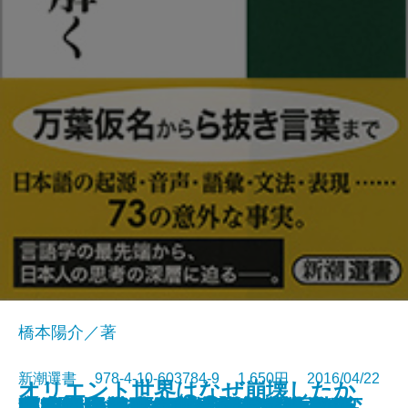
橋本陽介／著
新潮選書 978-4-10-603784-9 1,650円 2016/04/22
オリエント世界はなぜ崩壊したか
インドネシア イスラーム大国の変
日本国民であるために―民主主義
自由の思想史―市場とデモクラシ
【中東大混迷を解く】 サイクス
憲法改正とは何か―アメリカ改憲
日本語の謎を解く―最新言語学Q
中央銀行が終わる日―ビットコイ
EU騒乱―テロと右傾化の次に来る
宇宙からいかにヒトは生まれたか
美の考古学―古代人は何に魅せら
日本の少子化 百年の迷走―人口を
つくられた縄文時代―日本文化の
瀬戸内の海賊―村上武吉の戦い
ヒトはこうして増えてきた―20万