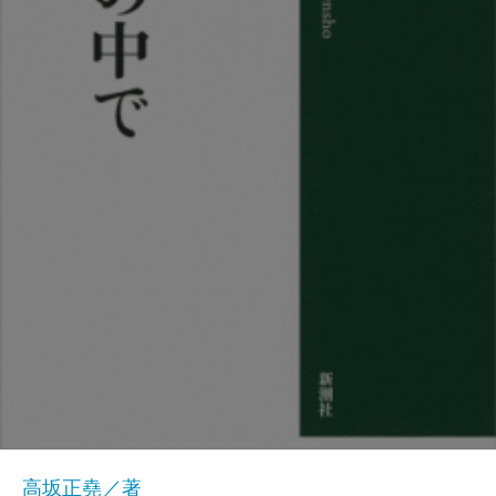
高坂正堯／著