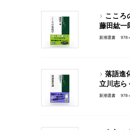
こころ
藤田紘一
新潮選書 978-4-
落語進
立川志ら
新潮選書 978-4-