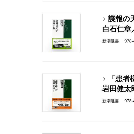
諜報の
白石仁章
新潮選書 978-4-
「患者
岩田健太
新潮選書 978-4-