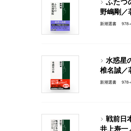
ふたつ
野嶋剛／
新潮選書 978-4-
水惑星
椎名誠／
新潮選書 978-4-
戦前日
井上寿一