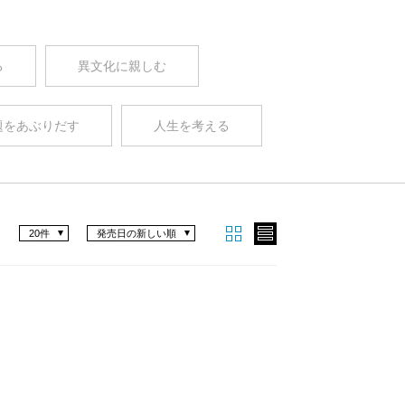
る
異文化に親しむ
題をあぶりだす
人生を考える
20件
発売日の新しい順