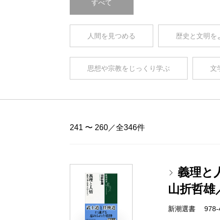
すべて
人間を見つめる
歴史と文明を
思想や宗教をじっくり学ぶ
文
241 〜 260／全346件
義理と
山折哲雄
新潮選書 978-4-