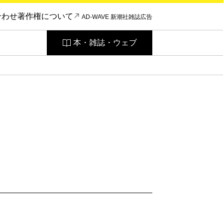
合わせ
著作権について
AD-WAVE 新潮社雑誌広告
本・雑誌・ウェブ