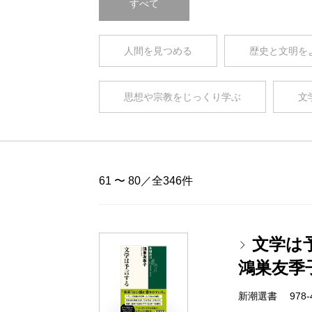
すべて
人間を見つめる
歴史と文明を
思想や宗教をじっくり学ぶ
文
61 〜 80／全346件
文学は
鴻巣友季
新潮選書 978-4-