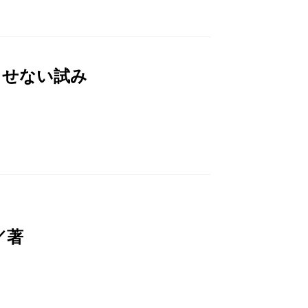
させない試み
／著