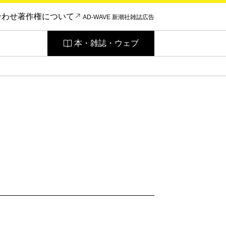
合わせ
著作権について
AD-WAVE 新潮社雑誌広告
本・雑誌・ウェブ