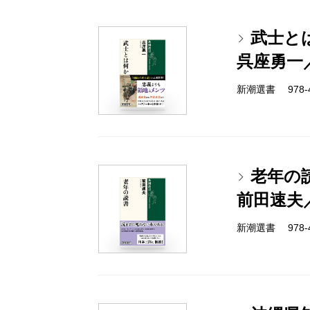
武士と
呉座勇一
新潮選書 978-4-
老年の
前田速夫
新潮選書 978-4-