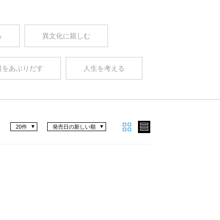
る
異文化に親しむ
題をあぶりだす
人生を考える
20件
発売日の新しい順