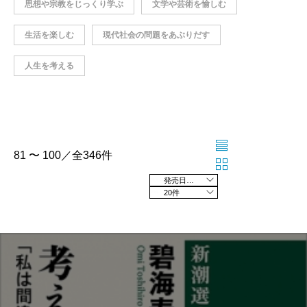
思想や宗教をじっくり学ぶ
文学や芸術を愉しむ
生活を楽しむ
現代社会の問題をあぶりだす
人生を考える
81 〜 100／全346件
発売日の新しい順
20件