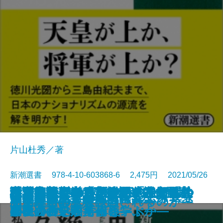
片山杜秀／著
新潮選書 978-4-10-603868-6 2,475円 2021/05/26
考える親鸞―「私は間違ってい
「海の民」の日本神話―古代ヤポ
謎ときサリンジャー―「自殺」し
言論統制というビジネス―新聞社
絶滅魚クニマスの発見―私たちは
世界は善に満ちている―トマス・
ふだん使いの言語学―「ことばの
不寛容論―アメリカが生んだ「共
予測学―未来はどこまで読めるの
政治改革再考―変貌を遂げた国家
心を病んだらいけないの？―うつ
私の親鸞―孤独に寄りそうひと―
漂流者は何を食べていたか
日本を寿ぐ―九つの講演―
死にかた論
社会思想としてのクラシック音楽
尊皇攘夷―水戸学の四百年―
発達障害はなぜ誤診されるのか
明治維新の意味
悪党たちの大英帝国
る」から始まる思想―
ネシア表通りをゆく―
たのは誰なのか―
史から消された「戦争」―
「この種」から何を学ぶか―
アクィナス哲学講義―
基礎力」を鍛えるヒント―
存」の哲学―
か―
の軌跡―
病社会の処方箋―