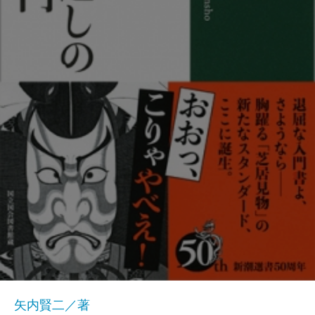
矢内賢二／著