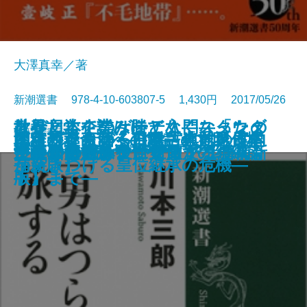
大澤真幸／著
新潮選書 978-4-10-603807-5 1,430円 2017/05/26
なぜ日本企業は勝てなくなったの
世界文学を読みほどく―スタンダ
教養としてのゲーテ入門―「ウェ
書籍
電子書籍あり
地名の謎を解く―隠された「日本
エッダとサガ―北欧古典への案内
「維新革命」への道―「文明」を
皇室がなくなる日―「生前退位」
閉された言語・日本語の世界【増
ノミのジャンプと銀河系
ちゃぶ台返しの歌舞伎入門
経済成長主義への訣別
世界史を創ったビジネスモデル
漱石と日本の近代(上)
漱石と日本の近代(下)
山崎豊子と〈男〉たち
「男はつらいよ」を旅する
逆説の法則
キリスト教は役に立つか
文学のレッスン
か―個を活かす「分化」の組織論
ールからピンチョンまで【増補新
生命の内と外
ルテルの悩み」から「ファウス
の古層」―
―
求めた十九世紀日本―
が突きつける皇位継承の危機―
補新版】
―
版】―
ト」まで―