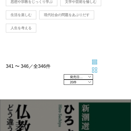
思想や宗教をじっくり学ぶ
文学や芸術を愉しむ
生活を楽しむ
現代社会の問題をあぶりだす
人生を考える
341 〜 346／全346件
発売日の新しい順
20件