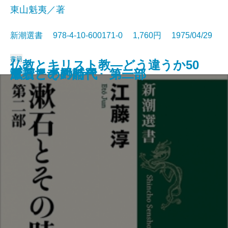
東山魁夷／著
新潮選書 978-4-10-600171-0 1,760円 1975/04/29
書籍
仏教とキリスト教―どう違うか50
謎とき『罪と罰』
唐招提寺への道
漱石とその時代 第二部
漱石とその時代 第一部
風景との対話
のQ＆A―