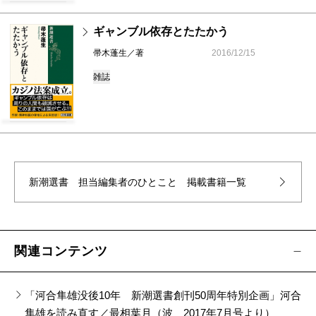
ギャンブル依存とたたかう
帚木蓬生／著
2016/12/15
雑誌
新潮選書 担当編集者のひとこと
掲載書籍一覧
関連コンテンツ
「河合隼雄没後10年 新潮選書創刊50周年特別企画」河合
隼雄を読み直す／最相葉月（波 2017年7月号より）