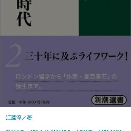
江藤淳／著