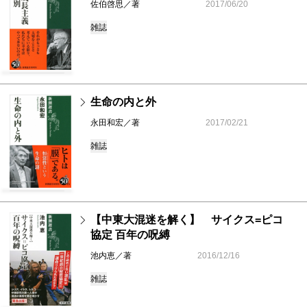
佐伯啓思／著
2017/06/20
雑誌
生命の内と外
永田和宏／著
2017/02/21
雑誌
【中東大混迷を解く】 サイクス=ピコ
協定 百年の呪縛
池内恵／著
2016/12/16
雑誌