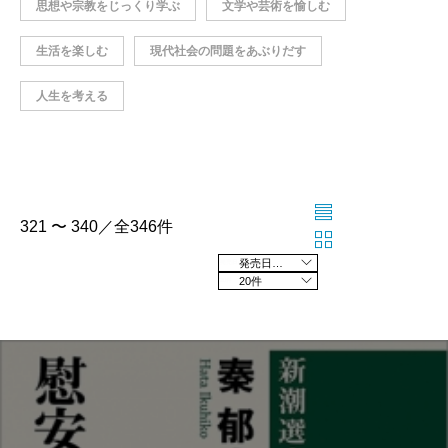
思想や宗教をじっくり学ぶ
文学や芸術を愉しむ
生活を楽しむ
現代社会の問題をあぶりだす
人生を考える
321 〜 340／全346件
発売日の新しい順
20件