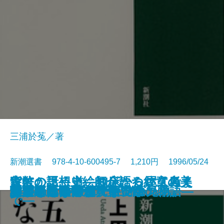
三浦於菟／著
新潮選書 978-4-10-600495-7 1,210円 1996/05/24
家紋の話―上絵師が語る紋章の美
貨幣の思想史―お金について考え
森にかよう道―知床から屋久島ま
慰安婦と戦場の性
秘伝 中学入試国語読解法
現代史の中で考える
世界史の中から考える
漱石とその時代 第四部
いのちの文化人類学
禅がわかる本
東洋医学を知っていますか
五重塔はなぜ倒れないか
科学者とは何か
天才の勉強術
漱石とその時代 第三部
卵が私になるまで―発生の物語―
分類という思想
謎とき『カラマーゾフの兄弟』
大人のための偉人伝
非言語コミュニケーション
―
た人びと―
で―