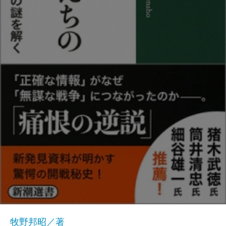
牧野邦昭／著