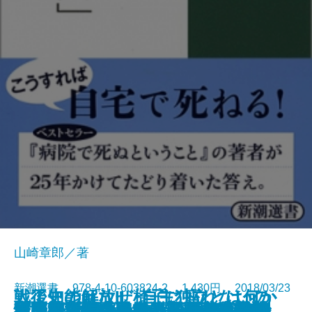
山崎章郎／著
新潮選書 978-4-10-603824-2 1,430円 2018/03/23
人工知能はなぜ椅子に座れないの
戦後史の解放II 自主独立とは何か
戦後史の解放II 自主独立とは何か
マーガレット・サッチャー―政治
【中東大混迷を解く】シーア派と
高畠素之の亡霊―ある国家社会主
性の進化史―いまヒトの染色体で
経済学者たちの日米開戦―秋丸機
立憲君主制の現在―日本人は「象
未完の西郷隆盛―日本人はなぜ論
モノに心はあるのか―動物行動学
ごまかさない仏教―仏・法・僧か
「ポスト・グローバル時代」の地
日本神話はいかに描かれてきたか
重力波 発見！―新しい天文学の扉