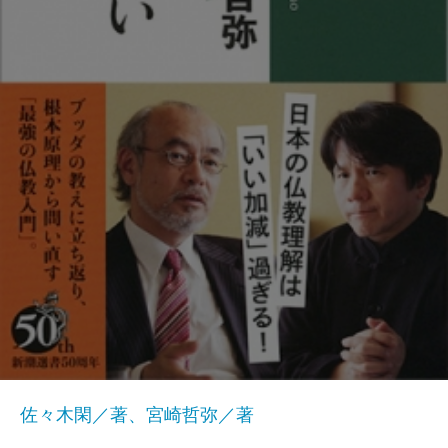
佐々木閑／著、宮崎哲弥／著