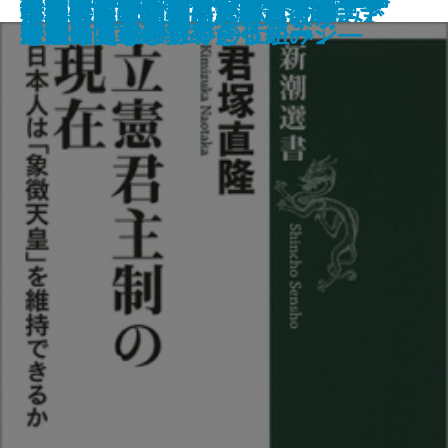
世界史を変えた新素材
か―情報化社会における「知」と
前編―敗戦から日本国憲法制定ま
後編―冷戦開始から講和条約まで
「在宅ホスピス」という仕組み
いま蘇る柳田國男の農政改革
親鸞と日本主義
中国はなぜ軍拡を続けるのか
を変えた「鉄の女」―
スンニ派
義者の危険な思想―
何が起きているのか―
関「幻の報告書」の謎を解く―
徴天皇」を維持できるか―
じ続けるのか―
から考える「世界の仕組み」―
ら問い直す―
政学
―近代国家が求めたイメージ―
を開く黄金のカギ―
「生命」―
で―
―