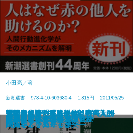
小田亮／著
新潮選書 978-4-10-603680-4 1,815円 2011/05/25
義理と人情―長谷川伸と日本人の
指揮者の役割―ヨーロッパ三大オ
戦前日本の「グローバリズム」―
「社会的うつ病」の治し方―人間
三島由紀夫と司馬遼太郎―「美し
貨幣進化論―「成長なき時代」の
危機の指導者 チャーチル
こころの免疫学
落語進化論
ふたつの故宮博物院
水惑星の旅
私家版 差別語辞典
利他学
「律」に学ぶ生き方の智慧
諜報の天才 杉原千畝
「患者様」が医療を壊す
西洋医がすすめる漢方
人間にとって科学とは何か
団地の時代
漱石はどう読まれてきたか
こころ―
ーケストラ物語―
一九三〇年代の教訓―
関係をどう見直すか―
い日本」をめぐる激突―
通貨システム―