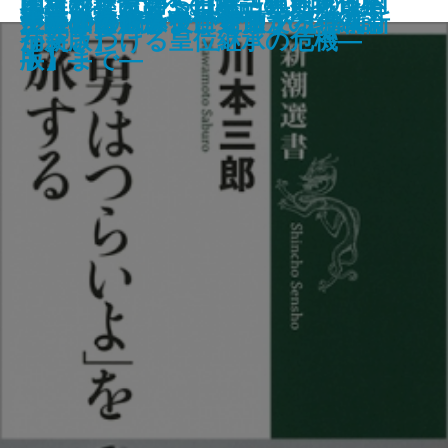
地名の謎を解く―隠された「日本
エッダとサガ―北欧古典への案内
「維新革命」への道―「文明」を
皇室がなくなる日―「生前退位」
閉された言語・日本語の世界【増
ノミのジャンプと銀河系
ちゃぶ台返しの歌舞伎入門
経済成長主義への訣別
世界史を創ったビジネスモデル
漱石と日本の近代(上)
漱石と日本の近代(下)
山崎豊子と〈男〉たち
「男はつらいよ」を旅する
逆説の法則
キリスト教は役に立つか
文学のレッスン
か―個を活かす「分化」の組織論
ールからピンチョンまで【増補新
生命の内と外
ルテルの悩み」から「ファウス
の古層」―
―
求めた十九世紀日本―
が突きつける皇位継承の危機―
補新版】
―
版】―
ト」まで―