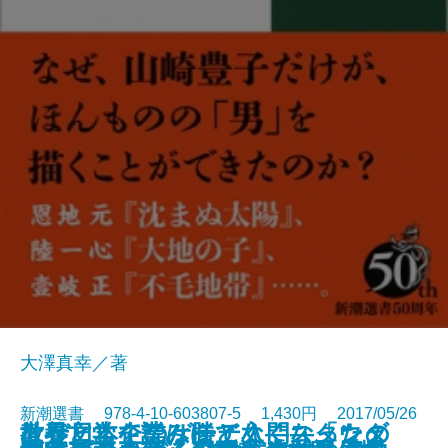
大澤真幸／著
新潮選書 978-4-10-603807-5 1,430円 2017/05/26
なぜ日本企業は勝てなくなったの
世界文学を読みほどく―スタンダ
教養としてのゲーテ入門―「ウェ