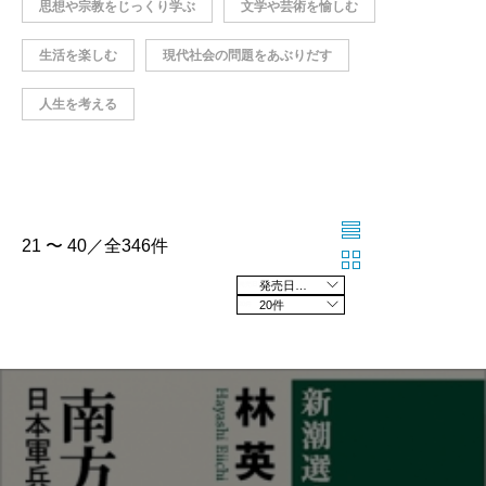
思想や宗教をじっくり学ぶ
文学や芸術を愉しむ
生活を楽しむ
現代社会の問題をあぶりだす
人生を考える
21 〜 40／全346件
発売日の新しい順
20件