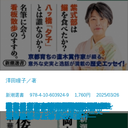
澤田瞳子／著
新潮選書 978-4-10-603924-9 1,760円 2025/03/26
南方抑留─日本軍兵士、もう一つ
謎とき村上春樹─「夢分析」から
アメリカの新右翼─トランプを生
荷風の昭和 前篇─関東大震災か
荷風の昭和 後篇─偏奇館焼亡か
中国皇帝の条件─後継者はいかに
京都の歩き方─歴史小説家50の視
倭寇とは何か―中華を揺さぶる
謎ときエドガー・アラン・ポー―
皇室とメディア―「権威」と「消
ロベスピエール―民主主義を信じ
蔦屋重三郎―江戸の反骨メディア
謎とき百人一首―和歌から見える
大統領たちの五〇年史―フォード
教養としての上級語彙2―日本語を
天気のからくり
外務官僚たちの大東亜共栄圏
日本政治思想史
忘れ得ぬ人 忘れ得ぬ言葉
脂肪と人類―渇望と嫌悪の歴史―
の悲劇─
見える物語の世界─
み出した思想家たち─
ら日米開戦まで─
ら最期の日まで─
選ばれたか─
点─
「海賊」の正体―
知られざる未解決殺人事件―
費」をめぐる一五〇年史―
た「独裁者」―
王―
日本文化のふしぎ―
からバイデンまで―
豊かにするための270語―