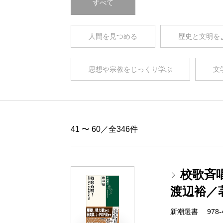
すべて
人間を見つめる
歴史と文明を
思想や宗教をじっくり学ぶ
文
41 〜 60／全346件
校歌斉
渡辺裕／
新潮選書 978-4-