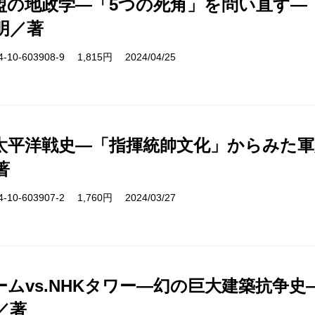
盟の地政学―「5つの死角」を問い直す―
明／著
10-603908-9 1,815円 2024/04/25
太平洋戦史―「指揮統帥文化」からみた軍
著
10-603907-2 1,760円 2024/03/27
ームvs.NHKタワー―幻の巨大建築抗争史
／著