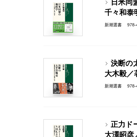
日米同
千々和泰
新潮選書 978-4-
決断の
大木毅／
新潮選書 978-4-
正力ド
大澤昭彦