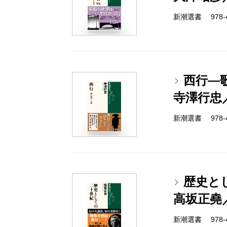
新潮選書 978-4-
西行―
寺澤行忠
新潮選書 978-4-
歴史と
高坂正堯
新潮選書 978-4-