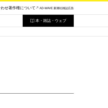
合わせ
著作権について
AD-WAVE 新潮社雑誌広告
本・雑誌・ウェブ