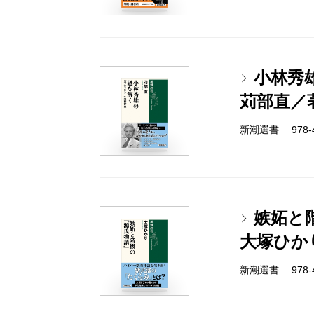
小林秀
苅部直／
新潮選書 978-4-
嫉妬と
大塚ひか
新潮選書 978-4-