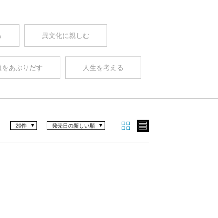
る
異文化に親しむ
題をあぶりだす
人生を考える
20件
発売日の新しい順