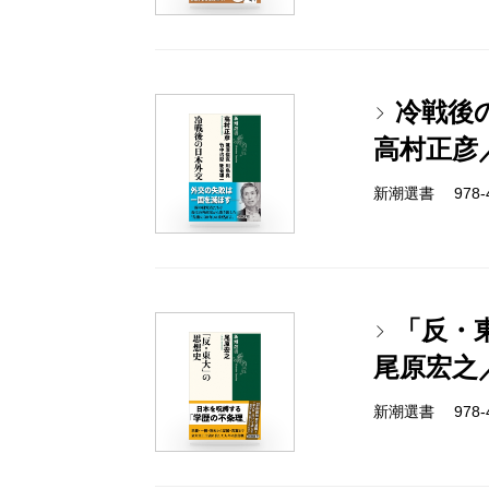
冷戦後
高村正彦
新潮選書 978-4-
「反・
尾原宏之
新潮選書 978-4-