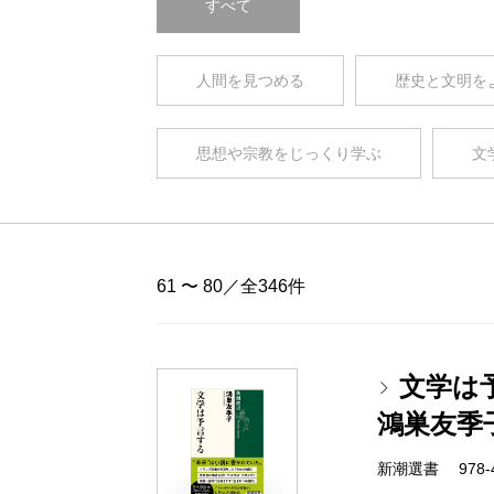
すべて
人間を見つめる
歴史と文明を
思想や宗教をじっくり学ぶ
文
61 〜 80／全346件
文学は
鴻巣友季
新潮選書 978-4-