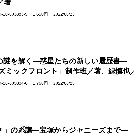
／著
10-603883-9 1,650円 2022/06/23
の謎を解く―惑星たちの新しい履歴書―
コズミックフロント」制作班／著、緑慎也
10-603884-6 1,760円 2022/06/23
さ」の系譜―宝塚からジャニーズまで―