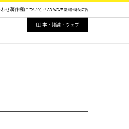
合わせ
著作権について
AD-WAVE 新潮社雑誌広告
本・雑誌・ウェブ