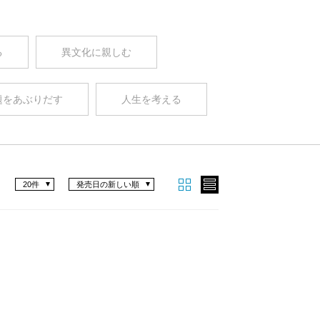
る
異文化に親しむ
題をあぶりだす
人生を考える
20件
発売日の新しい順