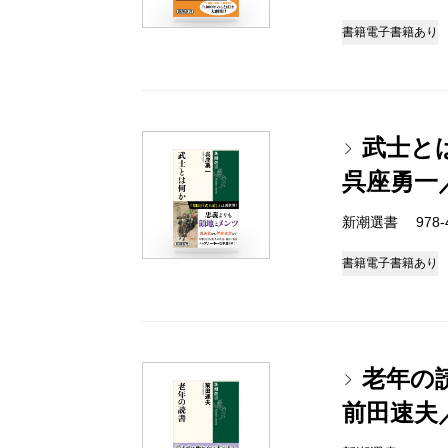
書籍
電子書籍あり
武士と
呉座勇一
新潮選書 978-4-
書籍
電子書籍あり
老年の
前田速夫