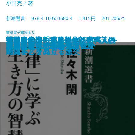
小田亮／著
新潮選書 978-4-10-603680-4 1,815円 2011/05/25
書籍
電子書籍あり
義理と人情―長谷川伸と日本人の
指揮者の役割―ヨーロッパ三大オ
戦前日本の「グローバリズム」―
「社会的うつ病」の治し方―人間
三島由紀夫と司馬遼太郎―「美し
貨幣進化論―「成長なき時代」の
危機の指導者 チャーチル
こころの免疫学
落語進化論
ふたつの故宮博物院
水惑星の旅
私家版 差別語辞典
利他学
「律」に学ぶ生き方の智慧
諜報の天才 杉原千畝
「患者様」が医療を壊す
西洋医がすすめる漢方
人間にとって科学とは何か
団地の時代
漱石はどう読まれてきたか
こころ―
ーケストラ物語―
一九三〇年代の教訓―
関係をどう見直すか―
い日本」をめぐる激突―
通貨システム―