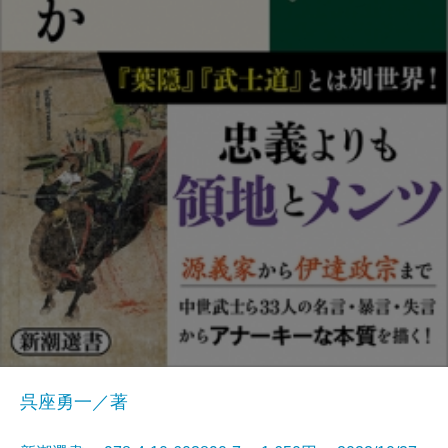
呉座勇一／著