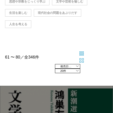
思想や宗教をじっくり学ぶ
文学や芸術を愉しむ
生活を楽しむ
現代社会の問題をあぶりだす
人生を考える
61 〜 80／全346件
発売日の新しい順
20件