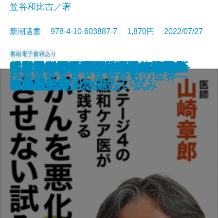
笠谷和比古／著
新潮選書 978-4-10-603887-7 1,870円 2022/07/27
書籍
電子書籍あり
教養としての上級語彙―知的人生
中国語は不思議―「近くて遠い言
大久保利通―「知」を結ぶ指導者
年寄りは本気だ―はみ出し日本論
ステージ4の緩和ケア医が実践す
太陽系の謎を解く―惑星たちの新
「未熟さ」の系譜―宝塚からジャ
指揮官たちの第二次大戦―素顔の
ヒトはなぜ死ぬ運命にあるのか―
小説作法XYZ―作家になるための
すごい神話―現代人のための神話
時代小説の戦後史―柴田錬三郎か
文学は予言する
武士とは何か
老年の読書
沖縄県知事―その人生と思想―
悪党たちの中華帝国
論争 関ヶ原合戦
ハレム―女官と宦官たちの世界―
怪異猟奇ミステリー全史
のための500語―
語」の謎を解く―
―
―
る がんを悪化させない試み
しい履歴書―
ニーズまで―
将帥列伝―
生物の死 4つの仮説―
秘伝―
学53講―
ら隆慶一郎まで―