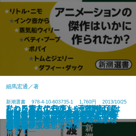
細馬宏通／著
新潮選書 978-4-10-603735-1 1,760円 2013/10/25
これを語りて日本人を戦慄せしめ
むしろ素人の方がよい―防衛庁長
私の日本古代史(上)―天皇とは何
私の日本古代史(下)―『古事記』は
漢字世界の地平―私たちにとって
戦争の日本中世史―「下剋上」は
新・幸福論―「近現代」の次に来
ミッキーはなぜ口笛を吹くのか―
江戸の色道―古川柳から覗く男色
炭素文明論―「元素の王者」が歴
私たちはなぜ税金を納めるのか―
金融の世界史―バブルと戦争と株
アメリカン・コミュニティ―国家
明治神宮―「伝統」を創った大プ
暴力的風景論
昭和天皇 「よもの海」の謎
よ―柳田国男が言いたかったこと
官・坂田道太が成し遂げた政策の
天皇と葬儀―日本人の死生観―
座談の思想
決断の条件
皮膚感覚と人間のこころ
ものか――縄文から倭の五王まで
偽書か――継体朝から律令国家成
文字とは何か―
本当にあったのか―
るもの―
アニメーションの表現史―
の世界―
史を動かす―
租税の経済思想史―
式市場―
と個人が交差する場所―
ロジェクト―
―
大転換―
―
立まで―