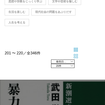
思想や宗教をじっくり学ぶ
文学や芸術を愉しむ
生活を楽しむ
現代社会の問題をあぶりだす
人生を考える
201 〜 220／全346件
発売日の新しい順
20件