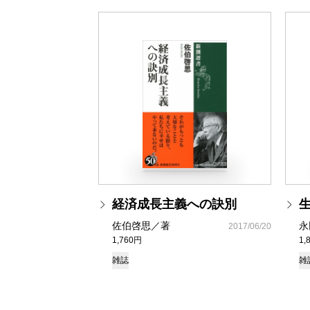
経済成長主義への訣別
佐伯啓思／著
永
2017/06/20
1,760円
1,
雑誌
雑