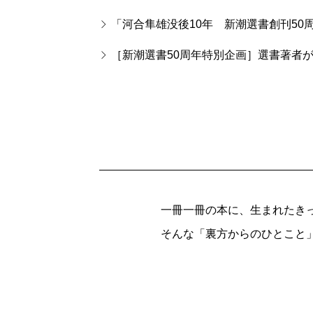
「河合隼雄没後10年 新潮選書創刊50
［新潮選書50周年特別企画］選書著者が
一冊一冊の本に、生まれたき
そんな「裏方からのひとこと