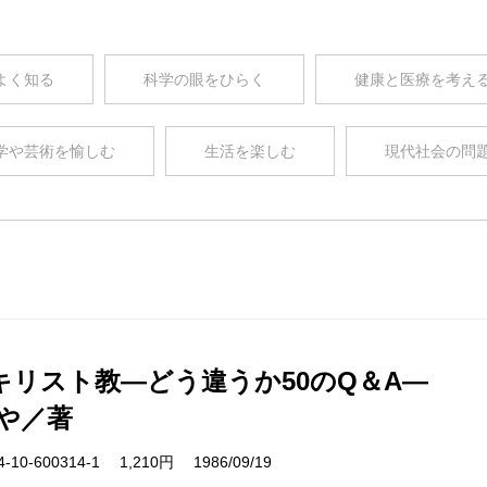
よく知る
科学の眼をひらく
健康と医療を考え
学や芸術を愉しむ
生活を楽しむ
現代社会の問
キリスト教―どう違うか50のQ＆A―
や／著
10-600314-1 1,210円 1986/09/19