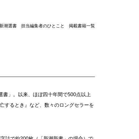
新潮選書 担当編集者のひとこと 掲載書籍一覧
選書」。以来、ほぼ四十年間で500点以上
衰亡するとき』など、数々のロングセラーを
字詰で約200枚（「新潮新書」の場合）で