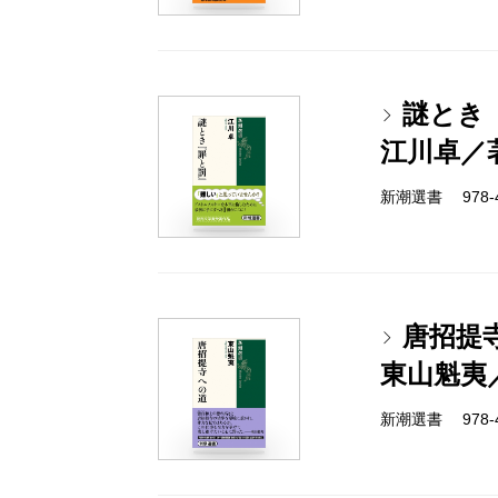
謎とき
江川卓／
新潮選書 978-4-
唐招提
東山魁夷
新潮選書 978-4-