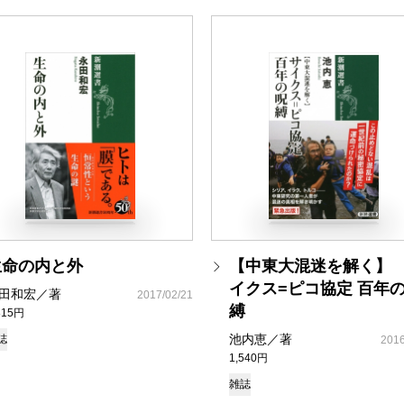
生命の内と外
【中東大混迷を解く】
イクス=ピコ協定 百年
田和宏／著
2017/02/21
縛
815円
池内恵／著
誌
2016
1,540円
雑誌