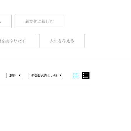
る
異文化に親しむ
題をあぶりだす
人生を考える
20件
発売日の新しい順