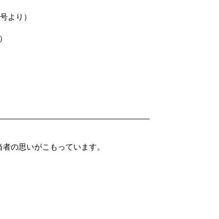
月号より）
）
当者の思いがこもっています。