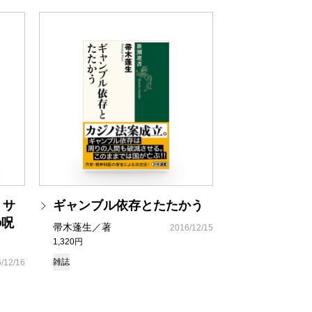
 サ
ギャンブル依存とたたかう
の呪
帚木蓬生／著
2016/12/15
1,320円
雑誌
/12/16