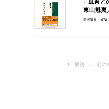
風景と
東山魁夷
新潮選書 978-4
最初
…
前の2