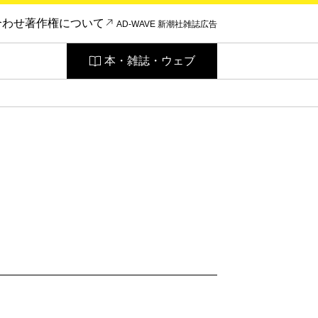
合わせ
著作権について
AD-WAVE 新潮社雑誌広告
本・雑誌・ウェブ