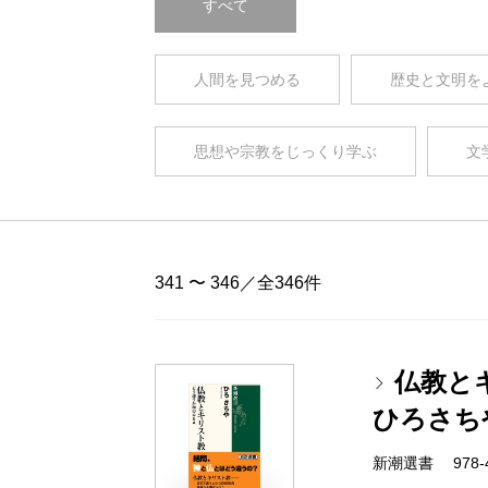
すべて
人間を見つめる
歴史と文明を
思想や宗教をじっくり学ぶ
文
341 〜 346／全346件
仏教と
ひろさち
新潮選書 978-4-