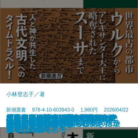
小林登志子／著
新潮選書 978-4-10-603943-0 1,980円 2026/04/22
社会が壊れるその前に―メアリ・
日本人の精神II 「おのずから」
日本人はなぜ家で靴を脱ぐのか─
日本──没落か再生か─時代精神と
楔形文字が語る古代オリエント─
「蒲団」の時代─自然主義とは何
プーチンの歴史認識─隠された意
危機の三十年─冷戦後秩序はなぜ
地経学とは何か─経済が武器化す
海軍士官たちの太平洋戦争
弁慶─創られた豪傑─
蕪村─「日常の美」の発見者─
日本人の精神I 権威と空気の構造
日本史はいかに物語られてきたか
私の明治時代史
私の幕末維新史
悪党たちのソ連帝国
百年の短歌
論争 大坂の陣
90歳、男のひとり暮らし
ダグラスの人類学―
の歴史意識
土足禁止の精神史─
アニマルスピリッツ─
都市と文明の興亡史─
だったのか─
図を読み解く─
崩壊したか─
る時代の戦略思考─