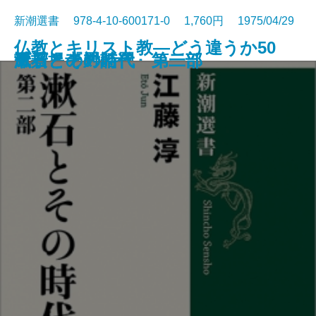
新潮選書 978-4-10-600171-0 1,760円 1975/04/29
仏教とキリスト教―どう違うか50
謎とき『罪と罰』
唐招提寺への道
漱石とその時代 第二部
漱石とその時代 第一部
風景との対話
のQ＆A―