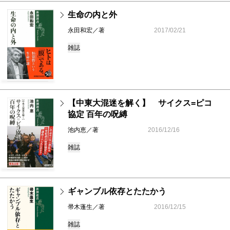
生命の内と外
永田和宏／著
2017/02/21
雑誌
【中東大混迷を解く】 サイクス=ピコ
協定 百年の呪縛
池内恵／著
2016/12/16
雑誌
ギャンブル依存とたたかう
帚木蓬生／著
2016/12/15
雑誌