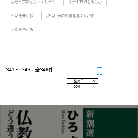
思想や宗教をじっくり学ぶ
文学や芸術を愉しむ
生活を楽しむ
現代社会の問題をあぶりだす
人生を考える
341 〜 346／全346件
発売日の新しい順
20件