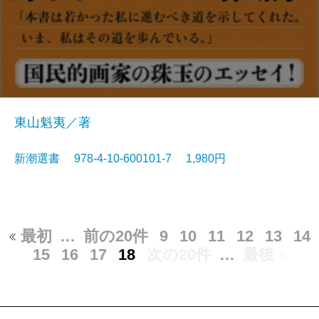
東山魁夷／著
新潮選書 978-4-10-600101-7 1,980円
最初
…
前の20件
9
10
11
12
13
14
15
16
17
18
次の20件
…
最後