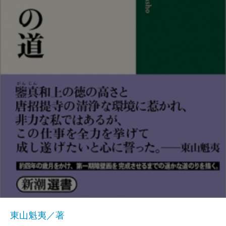
東山魁夷／著