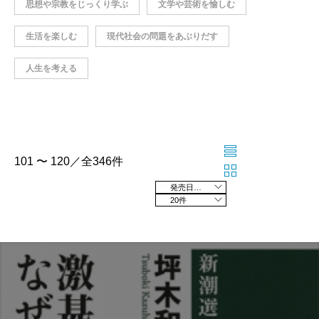
思想や宗教をじっくり学ぶ
文学や芸術を愉しむ
生活を楽しむ
現代社会の問題をあぶりだす
人生を考える
101 〜 120／全346件
発売日の新しい順
20件