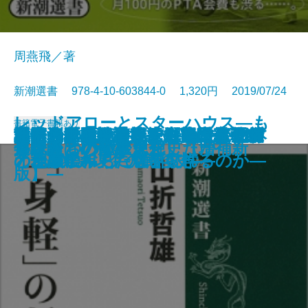
周燕飛／著
新潮選書 978-4-10-603844-0 1,320円 2019/07/24
レッドアローとスターハウス―も
書籍
電子書籍あり
国家・企業・通貨―グローバリズ
秘密資金の戦後政党史―米露公文
直筆の漱石―発掘された文豪のお
「悟り体験」を読む―大乗仏教で
日本列島回復論―この国で生き続
野生化するイノベーション―日本
世界地図を読み直す―協力と均衡
マネーの魔術史―支配者はなぜ
冗談音楽の怪人・三木鶏郎―ラジ
謎とき『風と共に去りぬ』―矛盾
通信の世紀―情報技術と国家戦略
激甚気象はなぜ起こる
日本文学を読む・日本の面影
宮沢賢治 デクノボーの叡知
貧困専業主婦
「身軽」の哲学
うひとつの戦後思想史【増補新
兵隊たちの陸軍史
修験道という生き方
進化論はいかに進化したか
ムの不都合な未来―
書に刻まれた「依存」の系譜―
宝―
覚醒した人々―
けるために―
経済「失われた20年」を超える―
の地政学―
「金融緩和」に魅せられるのか―
オとCMソングの戦後史―
と葛藤にみちた世界文学―
の一五〇年史―
版】―