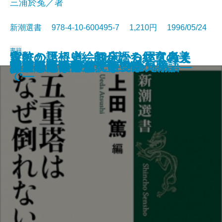
三浦於菟／著
新潮選書 978-4-10-600495-7 1,210円 1996/05/24
書籍
家紋の話―上絵師が語る紋章の美
貨幣の思想史―お金について考え
森にかよう道―知床から屋久島ま
慰安婦と戦場の性
秘伝 中学入試国語読解法
現代史の中で考える
世界史の中から考える
漱石とその時代 第四部
いのちの文化人類学
禅がわかる本
東洋医学を知っていますか
五重塔はなぜ倒れないか
科学者とは何か
天才の勉強術
漱石とその時代 第三部
卵が私になるまで―発生の物語―
分類という思想
謎とき『カラマーゾフの兄弟』
大人のための偉人伝
非言語コミュニケーション
―
た人びと―
で―