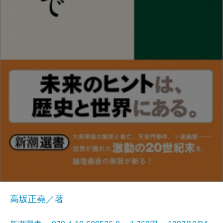
高坂正堯／著