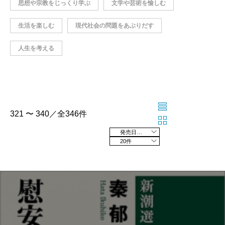
思想や宗教をじっくり学ぶ
文学や芸術を愉しむ
生活を楽しむ
現代社会の問題をあぶりだす
人生を考える
321 〜 340／全346件
発売日の新しい順
20件