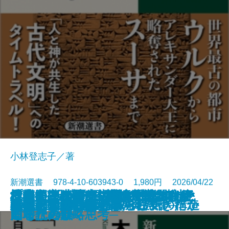
小林登志子／著
新潮選書 978-4-10-603943-0 1,980円 2026/04/22
社会が壊れるその前に―メアリ・
日本人の精神II 「おのずから」
日本人はなぜ家で靴を脱ぐのか─
日本──没落か再生か─時代精神と
楔形文字が語る古代オリエント─
「蒲団」の時代─自然主義とは何
プーチンの歴史認識─隠された意
危機の三十年─冷戦後秩序はなぜ
地経学とは何か─経済が武器化す
海軍士官たちの太平洋戦争
弁慶─創られた豪傑─
蕪村─「日常の美」の発見者─
日本人の精神I 権威と空気の構造
日本史はいかに物語られてきたか
私の明治時代史
私の幕末維新史
悪党たちのソ連帝国
百年の短歌
論争 大坂の陣
90歳、男のひとり暮らし
ダグラスの人類学―
の歴史意識
土足禁止の精神史─
アニマルスピリッツ─
都市と文明の興亡史─
だったのか─
図を読み解く─
崩壊したか─
る時代の戦略思考─