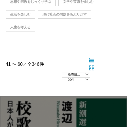
思想や宗教をじっくり学ぶ
文学や芸術を愉しむ
生活を楽しむ
現代社会の問題をあぶりだす
人生を考える
41 〜 60／全346件
発売日の新しい順
20件