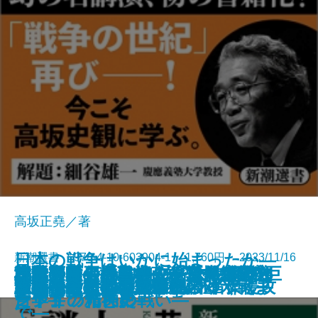
高坂正堯／著
日本の戦争はいかに始まったか―
新潮選書 978-4-10-603904-1 1,760円 2023/11/16
校歌斉唱！―日本人が育んだ学校
本居宣長―「もののあはれ」と
日米同盟の地政学―「5つの死角」
決断の太平洋戦史―「指揮統帥文
正力ドームvs.NHKタワー―幻の巨
小林秀雄の謎を解く―『考へるヒ
朝鮮半島の歴史―政争と外患の六
沈黙の勇者たち―ユダヤ人を救っ
貴族とは何か―ノブレス・オブリ
冷戦後の日本外交
「反・東大」の思想史
覇権なき時代の世界地図
西行―歌と旅と人生―
歴史としての二十世紀
嫉妬と階級の『源氏物語』
京都―未完の産業都市のゆくえ―
ごまかさないクラシック音楽
連続講義 日清日露から対米戦ま
源氏物語の世界
欧州戦争としてのウクライナ侵攻
文化の謎―
「日本」の発見―
を問い直す―
化」からみた軍人たち―
大建築抗争史―
ント』の精神史―
百年―
たドイツ市民の戦い―
ージュの光と影―
で―