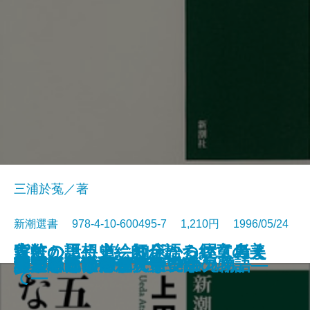
三浦於菟／著
新潮選書 978-4-10-600495-7 1,210円 1996/05/24
家紋の話―上絵師が語る紋章の美
貨幣の思想史―お金について考え
森にかよう道―知床から屋久島ま
慰安婦と戦場の性
秘伝 中学入試国語読解法
現代史の中で考える
世界史の中から考える
漱石とその時代 第四部
いのちの文化人類学
禅がわかる本
東洋医学を知っていますか
五重塔はなぜ倒れないか
科学者とは何か
天才の勉強術
漱石とその時代 第三部
卵が私になるまで―発生の物語―
分類という思想
謎とき『カラマーゾフの兄弟』
大人のための偉人伝
非言語コミュニケーション
―
た人びと―
で―