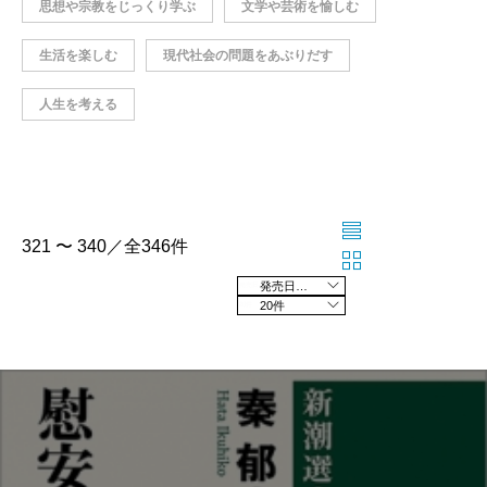
思想や宗教をじっくり学ぶ
文学や芸術を愉しむ
生活を楽しむ
現代社会の問題をあぶりだす
人生を考える
321 〜 340／全346件
発売日の新しい順
20件