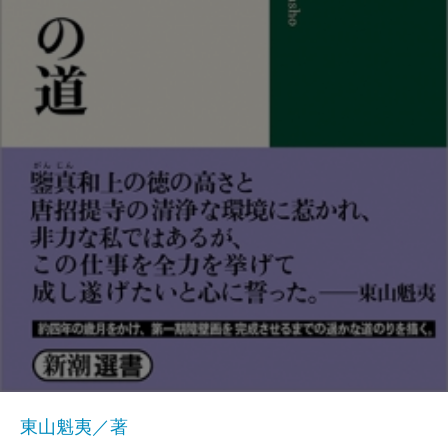
東山魁夷／著