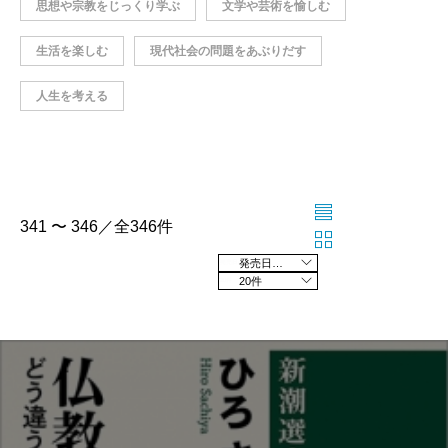
思想や宗教をじっくり学ぶ
文学や芸術を愉しむ
生活を楽しむ
現代社会の問題をあぶりだす
人生を考える
341 〜 346／全346件
発売日の新しい順
20件