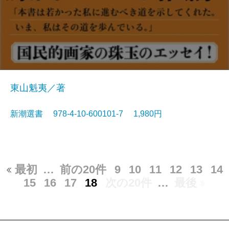
東山魁夷／著
新潮選書 978-4-10-600101-7 1,980円
最初
…
前の20件
9
10
11
12
13
14
15
16
17
18
次の20件
…
最後