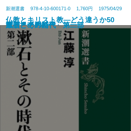
新潮選書 978-4-10-600171-0 1,760円 1975/04/29
仏教とキリスト教―どう違うか50
謎とき『罪と罰』
唐招提寺への道
漱石とその時代 第二部
漱石とその時代 第一部
風景との対話
のQ＆A―