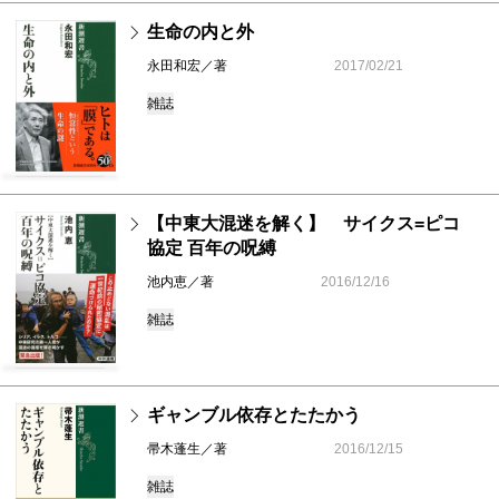
生命の内と外
永田和宏／著
2017/02/21
雑誌
【中東大混迷を解く】 サイクス=ピコ
協定 百年の呪縛
池内恵／著
2016/12/16
雑誌
ギャンブル依存とたたかう
帚木蓬生／著
2016/12/15
雑誌