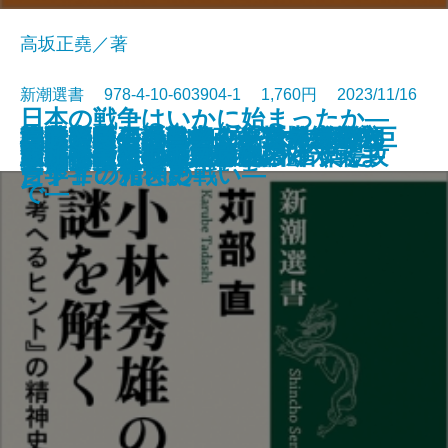
高坂正堯／著
新潮選書 978-4-10-603904-1 1,760円 2023/11/16
日本の戦争はいかに始まったか―
校歌斉唱！―日本人が育んだ学校
本居宣長―「もののあはれ」と
日米同盟の地政学―「5つの死角」
決断の太平洋戦史―「指揮統帥文
正力ドームvs.NHKタワー―幻の巨
小林秀雄の謎を解く―『考へるヒ
朝鮮半島の歴史―政争と外患の六
沈黙の勇者たち―ユダヤ人を救っ
貴族とは何か―ノブレス・オブリ
書籍
電子書籍あり
冷戦後の日本外交
「反・東大」の思想史
覇権なき時代の世界地図
西行―歌と旅と人生―
歴史としての二十世紀
嫉妬と階級の『源氏物語』
京都―未完の産業都市のゆくえ―
ごまかさないクラシック音楽
連続講義 日清日露から対米戦ま
源氏物語の世界
欧州戦争としてのウクライナ侵攻
文化の謎―
「日本」の発見―
を問い直す―
化」からみた軍人たち―
大建築抗争史―
ント』の精神史―
百年―
たドイツ市民の戦い―
ージュの光と影―
で―