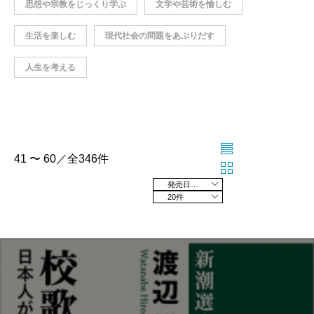
思想や宗教をじっくり学ぶ
文学や芸術を愉しむ
生活を楽しむ
現代社会の問題をあぶりだす
人生を考える
41 〜 60／全346件
発売日の新しい順
20件