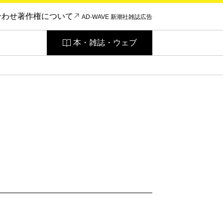
合わせ
著作権について
AD-WAVE 新潮社雑誌広告
本・雑誌・ウェブ