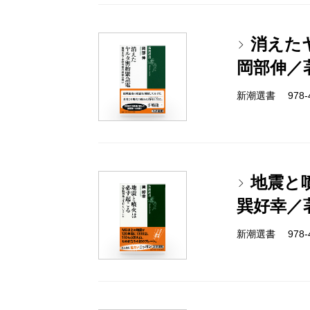
消えた
岡部伸／
新潮選書 978-4-
地震と
巽好幸／
新潮選書 978-4-