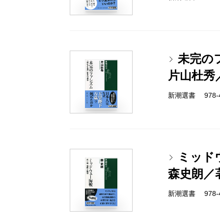
未完の
片山杜秀
新潮選書 978-4-
ミッド
森史朗／
新潮選書 978-4-