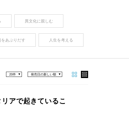
る
異文化に親しむ
題をあぶりだす
人生を考える
20件
発売日の新しい順
タリアで起きているこ