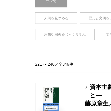
すべて
人間を見つめる
歴史と文明を
思想や宗教をじっくり学ぶ
文
221 〜 240／全346件
資本主
と―
藤原章生