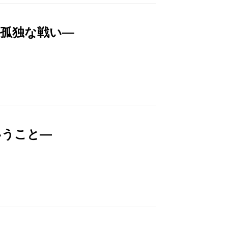
の孤独な戦い―
いうこと―