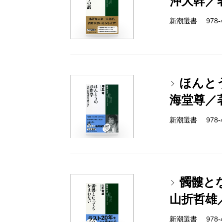
沖大幹／
新潮選書 978-4-
ほんと
海堂尊／
新潮選書 978-4-
髑髏と
山折哲雄
新潮選書 978-4-