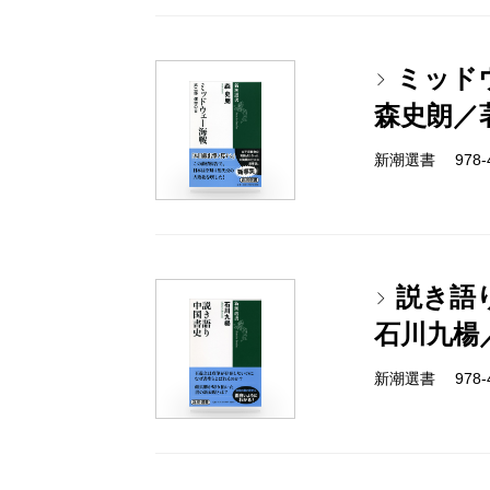
ミッド
森史朗／
新潮選書 978-4-
説き語
石川九楊
新潮選書 978-4-