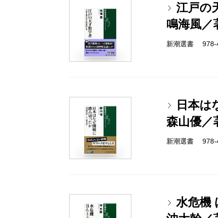
江戸の
鳴海風／
新潮選書 978-4-
日本は
森山優／
新潮選書 978-4-
水危機