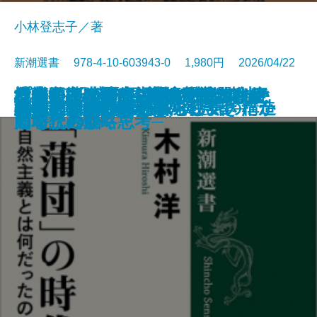
小林登志子／著
新潮選書 978-4-10-603943-0 1,980円 2026/04/22
社会が壊れるその前に―メアリ・
日本人の精神II 「おのずから」
日本人はなぜ家で靴を脱ぐのか─
日本──没落か再生か─時代精神と
楔形文字が語る古代オリエント─
「蒲団」の時代─自然主義とは何
プーチンの歴史認識─隠された意
危機の三十年─冷戦後秩序はなぜ
地経学とは何か─経済が武器化す
書籍
電子書籍あり
海軍士官たちの太平洋戦争
弁慶─創られた豪傑─
蕪村─「日常の美」の発見者─
日本人の精神I 権威と空気の構造
日本史はいかに物語られてきたか
私の明治時代史
私の幕末維新史
悪党たちのソ連帝国
百年の短歌
論争 大坂の陣
90歳、男のひとり暮らし
ダグラスの人類学―
の歴史意識
土足禁止の精神史─
アニマルスピリッツ─
都市と文明の興亡史─
だったのか─
図を読み解く─
崩壊したか─
る時代の戦略思考─