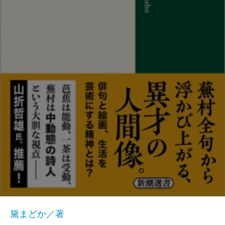
黛まどか／著